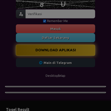
Remember Me
Masuk
Daftar Sekarang
DOWNLOAD APLIKASI
Main di Telegram
Desktop
Wap
Togel Result