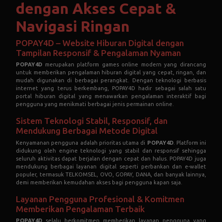
dengan Akses Cepat &
Navigasi Ringan
POPAY4D – Website Hiburan Digital dengan
Tampilan Responsif & Pengalaman Nyaman
POPAY4D
merupakan platform games online modern yang dirancang
untuk memberikan pengalaman hiburan digital yang cepat, ringan, dan
mudah digunakan di berbagai perangkat. Dengan teknologi berbasis
internet yang terus berkembang, POPAY4D hadir sebagai salah satu
portal hiburan digital yang menawarkan pengalaman interaktif bagi
pengguna yang menikmati berbagai jenis permainan online.
Sistem Teknologi Stabil, Responsif, dan
Mendukung Berbagai Metode Digital
Kenyamanan pengguna adalah prioritas utama di
POPAY4D
. Platform ini
didukung oleh engine teknologi yang stabil dan responsif sehingga
seluruh aktivitas dapat berjalan dengan cepat dan halus. POPAY4D juga
mendukung berbagai layanan digital seperti perbankan dan e-wallet
populer, termasuk TELKOMSEL, OVO, GOPAY, DANA, dan banyak lainnya,
demi memberikan kemudahan akses bagi pengguna kapan saja.
Layanan Pengguna Profesional & Komitmen
Memberikan Pengalaman Terbaik
POPAY4D
selalu berkomitmen memberikan layanan pengguna yang